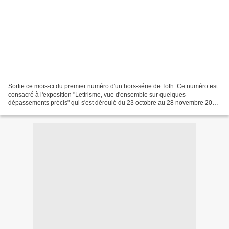
Sortie ce mois-ci du premier numéro d'un hors-série de Toth. Ce numéro est
consacré à l'exposition "Lettrisme, vue d'ensemble sur quelques
dépassements précis" qui s'est déroulé du 23 octobre au 28 novembre 2010
à la Villa tamaris, à la Seyne-sur-Mer....