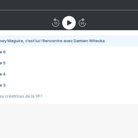
bey Maguire, c'est lui ! Rencontre avec Damien Witecka
e 6
e 5
e 4
e 3
s créatrices de la VF !
e 2
e 1
e Mektoub My Love arrive enfin ! Rencontre avec Shaïn Boumedine et Sal