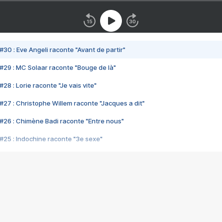
#30 : Eve Angeli raconte "Avant de partir"
#29 : MC Solaar raconte "Bouge de là"
28 : Lorie raconte "Je vais vite"
#27 : Christophe Willem raconte "Jacques a dit"
#26 : Chimène Badi raconte "Entre nous"
#25 : Indochine raconte "3e sexe"
#24 : Zaho raconte "C'est chelou"
#23 : Patrick Bruel raconte "Au café des délices"
#22 : Kyo raconte "Le chemin"
#21 : Nolwenn Leroy raconte "Cassé"