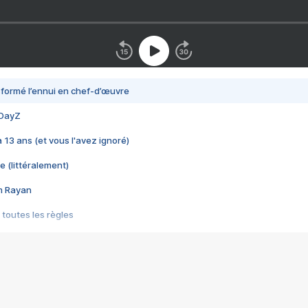
nsformé l’ennui en chef-d’œuvre
 DayZ
 a 13 ans (et vous l'avez ignoré)
e (littéralement)
im Rayan
 toutes les règles
s les jeux vidéo
us choquant de Rockstar ? - Le scandale BULLY
e plus moche de Steam