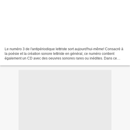
Le numéro 3 de l'antipériodique lettriste sort aujourd'hui-même! Consacré à
la poésie et la création sonore lettriste en général, ce numéro contient
également un CD avec des oeuvres sonores rares ou inédites. Dans ce
numéro : un texte sur les liens entre...