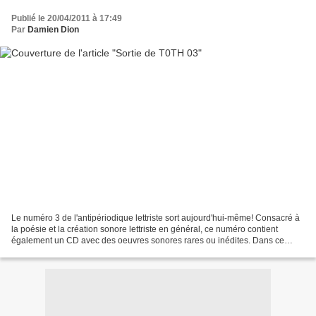
Publié le 20/04/2011 à 17:49
Par
Damien Dion
Le numéro 3 de l'antipériodique lettriste sort aujourd'hui-même! Consacré à
la poésie et la création sonore lettriste en général, ce numéro contient
également un CD avec des oeuvres sonores rares ou inédites. Dans ce
numéro : un texte sur les liens entre...