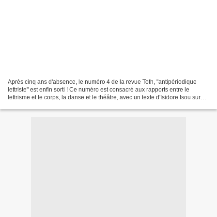
Après cinq ans d'absence, le numéro 4 de la revue Toth, "antipériodique
lettriste" est enfin sorti ! Ce numéro est consacré aux rapports entre le
lettrisme et le corps, la danse et le théâtre, avec un texte d'Isidore Isou sur
l'art corporel lettriste...