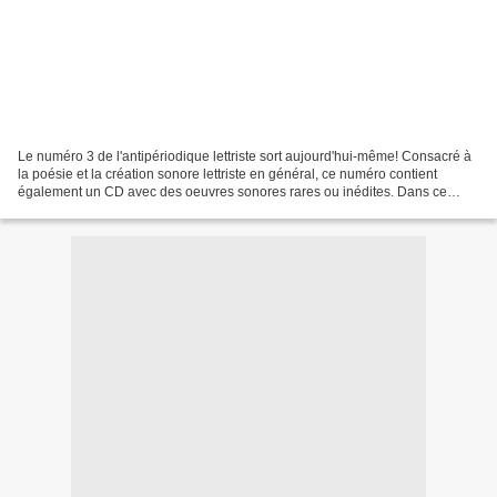
Le numéro 3 de l'antipériodique lettriste sort aujourd'hui-même! Consacré à
la poésie et la création sonore lettriste en général, ce numéro contient
également un CD avec des oeuvres sonores rares ou inédites. Dans ce
numéro : un texte sur les liens entre...