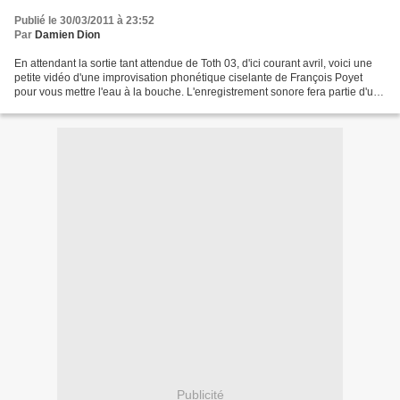
Publié le 30/03/2011 à 23:52
Par
Damien Dion
En attendant la sortie tant attendue de Toth 03, d'ici courant avril, voici une
petite vidéo d'une improvisation phonétique ciselante de François Poyet
pour vous mettre l'eau à la bouche. L'enregistrement sonore fera partie d'un
CD accompagnant la version...
Publicité