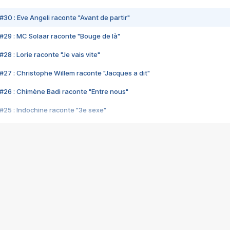
#30 : Eve Angeli raconte "Avant de partir"
#29 : MC Solaar raconte "Bouge de là"
28 : Lorie raconte "Je vais vite"
#27 : Christophe Willem raconte "Jacques a dit"
#26 : Chimène Badi raconte "Entre nous"
#25 : Indochine raconte "3e sexe"
#24 : Zaho raconte "C'est chelou"
#23 : Patrick Bruel raconte "Au café des délices"
#22 : Kyo raconte "Le chemin"
#21 : Nolwenn Leroy raconte "Cassé"
#20 : Patrick Hernandez raconte "Born to be alive"
#19 : Lorie raconte "Près de moi"