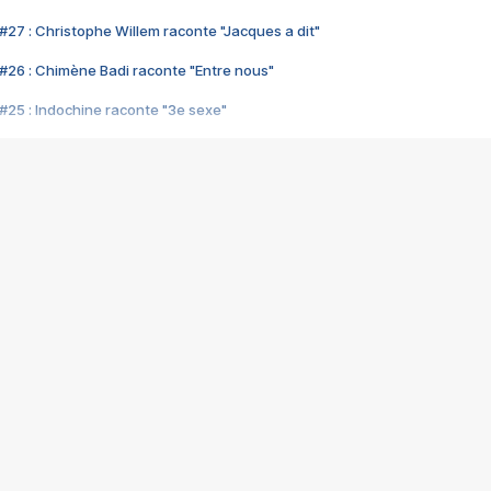
#27 : Christophe Willem raconte "Jacques a dit"
#26 : Chimène Badi raconte "Entre nous"
#25 : Indochine raconte "3e sexe"
#24 : Zaho raconte "C'est chelou"
#23 : Patrick Bruel raconte "Au café des délices"
#22 : Kyo raconte "Le chemin"
#21 : Nolwenn Leroy raconte "Cassé"
#20 : Patrick Hernandez raconte "Born to be alive"
#19 : Lorie raconte "Près de moi"
#18 : Michael Jones raconte "A nos actes manqués" (avec Jean-Jacque
#17 : Khaled raconte "Aïcha"
#16 : Corneille raconte "Parce qu'on vient de loin"