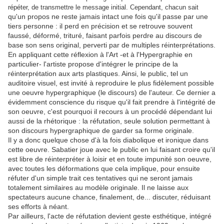
répéter, de transmettre le message initial. Cependant, chacun sait
qu'un propos ne reste jamais intact une fois qu'il passe par une
tiers personne : il perd en précision et se retrouve souvent
faussé, déformé, trituré, faisant parfois perdre au discours de
base son sens original, perverti par de multiples réinterprétations.
En appliquant cette réflexion à l'Art -et à l'Hypergraphie en
particulier- l'artiste propose d'intégrer le principe de la
réinterprétation aux arts plastiques. Ainsi, le public, tel un
auditoire visuel, est invité à reproduire le plus fidèlement possible
une oeuvre hypergraphique (le discours) de l'auteur. Ce dernier a
évidemment conscience du risque qu'il fait prendre à l'intégrité de
son oeuvre, c'est pourquoi il recours à un procédé dépendant lui
aussi de la rhétorique : la réfutation, seule solution permettant à
son discours hypergraphique de garder sa forme originale.
Il y a donc quelque chose d'à la fois diabolique et ironique dans
cette oeuvre. Sabatier joue avec le public en lui faisant croire qu'il
est libre de réinterpréter à loisir et en toute impunité son oeuvre,
avec toutes les déformations que cela implique, pour ensuite
réfuter d'un simple trait ces tentatives qui ne seront jamais
totalement similaires au modèle originale. Il ne laisse aux
spectateurs aucune chance, finalement, de... discuter, réduisant
ses efforts à néant.
Par ailleurs, l'acte de réfutation devient geste esthétique, intégré