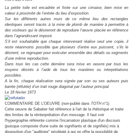
La petite toile est encadrée et fixée sur une cimaise,
bien mise en
valeur à proximité de l’entrée du lieu d’exposition.
Sur les différents autres murs de ce même lieu des rectangles
identiques seront tracés à la mine de plomb de manière à permettre à
des visiteurs qui le désireront de reproduire l’œuvre placée en référence
dans l’agrandissant imposé.
S’il est souhaitable que chaque intervenant réalise seul une copie, il
reste néanmoins possible que plusieurs d’entre eux puissent, s’ils le
désirent, se regrouper pour exécuter ensemble des détails ou segments
d’une même reproduction.
Dans tous les cas cette dernière sera mise en oeuvre par tous les
moyens désirés à l’aide de tous les manières ou interprétations
possibles.
A la fin, c
haque réalisation sera signée par son ou ses auteurs puis
barrée (réfutée) d’un trait rouge diagonal par l’auteur principal.
Le 18 février 1973
COMMENTAIRE DE L'OEUVRE (non-publié dans
TOTH
n°1)
Cette oeuvre de Sabatier fait référence à l'art de la rhétorique et traite
des limites de la réinterprétation d'un message. Il faut voir
l'hypergraphie référente comme l'incarnation plastique d'un discours
(puisque composée d'une suite de signifiants et de signifiés) mis à
disposition d'un "auditoire" privilégié à qui on offre la possibilité de